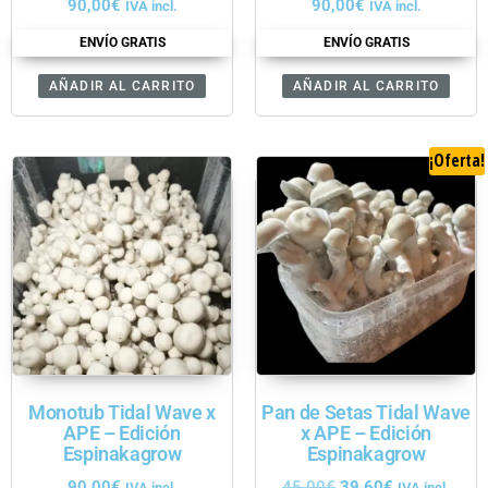
90,00
€
90,00
€
IVA incl.
IVA incl.
ENVÍO GRATIS
ENVÍO GRATIS
AÑADIR AL CARRITO
AÑADIR AL CARRITO
¡Oferta!
Monotub Tidal Wave x
Pan de Setas Tidal Wave
APE – Edición
x APE – Edición
Espinakagrow
Espinakagrow
90,00
€
45,00
€
39,60
€
IVA incl.
IVA incl.