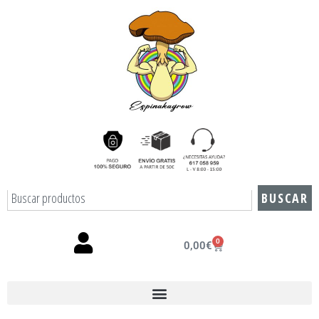
BUSCAR
0
0,00
€