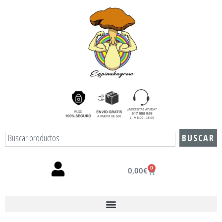
BUSCAR
0
0,00
€