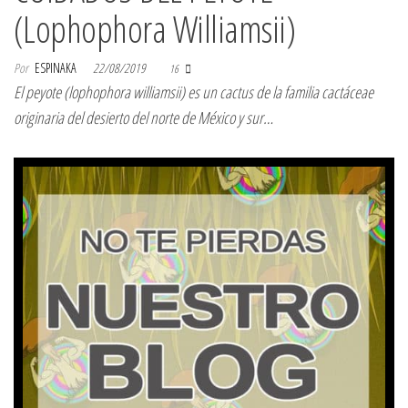
(Lophophora Williamsii)
Por
ESPINAKA
22/08/2019
16
El peyote (lophophora williamsii) es un cactus de la familia cactáceae
originaria del desierto del norte de México y sur…