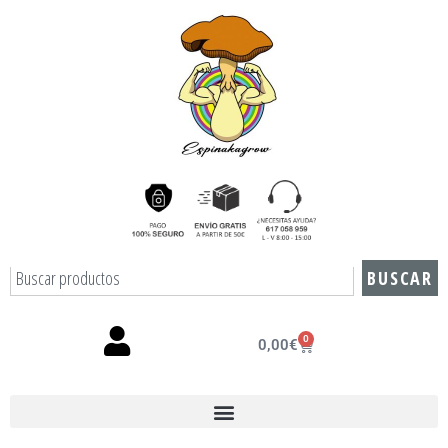
BUSCAR
0
0,00
€