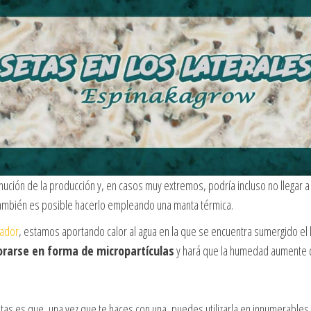
minución de la producción y, en casos muy extremos, podría incluso no lleg
ambién es posible hacerlo empleando una manta térmica.
ador
, estamos aportando calor al agua en la que se encuentra sumergido el kit
rarse en forma de micropartículas
y hará que la humedad aumente c
setas es que, una vez que te haces con una, puedes utilizarla en innumerable