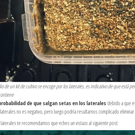
o de un kit de cultivo se encoge por los laterales, es indicativo de que está pe
ontiene
robabilidad de que salgan setas en los laterales
debido a que e
aterales no es negativo, pero luego podría resultarnos complicado eliminar to
 laterales te recomendamos que eches un vistazo al siguiente post: