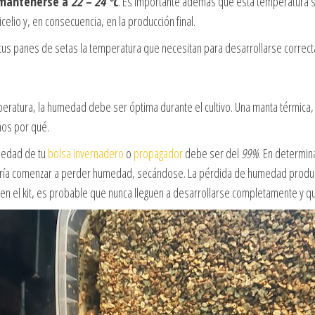
 mantenerse a
22 – 24 ºC
. Es importante además que esta temperatura s
icelio y, en consecuencia, en la producción final.
 tus panes de setas la temperatura que necesitan para desarrollarse correc
peratura, la humedad debe ser óptima durante el cultivo. Una manta térmica,
mos por qué.
umedad de tu
bolsa invernadero
o
propagador
debe ser del
99%
. En determin
 podría comenzar a perder humedad, secándose. La pérdida de humedad produc
en el kit, es probable que nunca lleguen a desarrollarse completamente y 