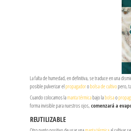
La falta de humedad, en definitiva, se traduce en una dis
posible pulverizar el
propagador
o
bolsa de cultivo
pero, t
Cuando colocamos la
manta térmica
bajo la
bolsa
o
propag
forma invisible para nuestros ojos,
comenzará a evapo
REUTILIZABLE
Otro punto positivo de usar una
manta térmica
al cultivar 