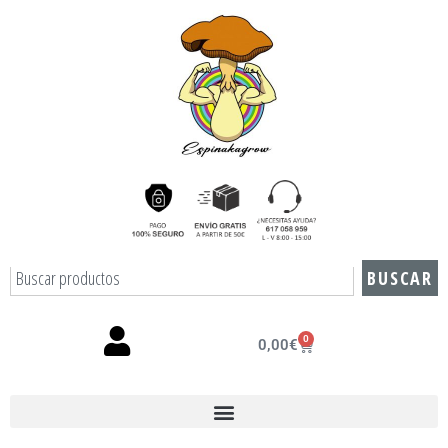
BUSCAR
0
0,00
€