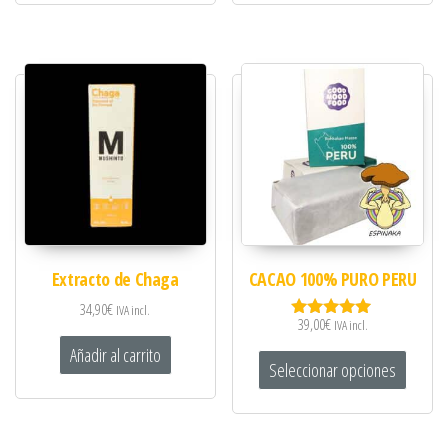
Extracto de Chaga
CACAO 100% PURO PERU
34,90
€
IVA incl.
39,00
€
IVA incl.
Valorado
con
Añadir al carrito
5.00
Seleccionar opciones
de 5