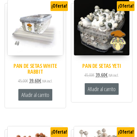
¡Oferta!
¡Oferta!
PAN DE SETAS WHITE
PAN DE SETAS YETI
RABBIT
45,00
€
39,60
€
IVA incl.
45,00
€
39,60
€
IVA incl.
Añadir al carrito
Añadir al carrito
¡Oferta!
¡Oferta!