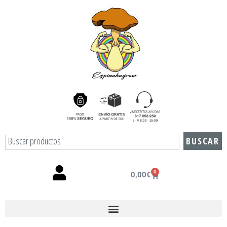
BUSCAR
0
0,00
€