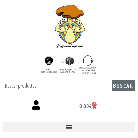
BUSCAR
0
0,00
€