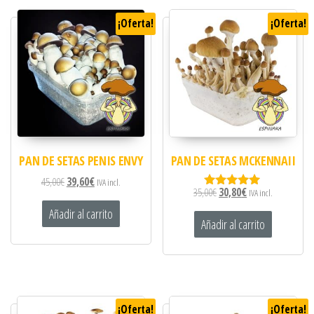
¡Oferta!
¡Oferta!
PAN DE SETAS PENIS ENVY
PAN DE SETAS MCKENNAII
45,00
€
39,60
€
IVA incl.
35,00
€
30,80
€
IVA incl.
Valorado
con
Añadir al carrito
5.00
Añadir al carrito
de 5
¡Oferta!
¡Oferta!