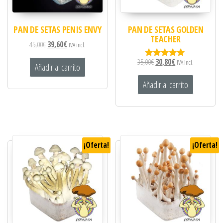
PAN DE SETAS PENIS ENVY
PAN DE SETAS GOLDEN
TEACHER
45,00
€
39,60
€
IVA incl.
35,00
€
30,80
€
IVA incl.
Valorado
Añadir al carrito
con
5.00
Añadir al carrito
de 5
¡Oferta!
¡Oferta!