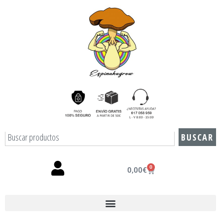
BUSCAR
0
0,00
€