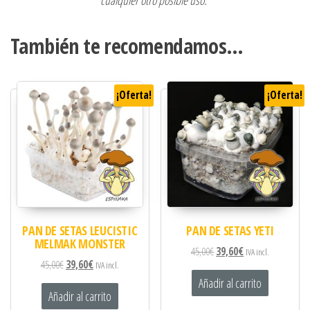
cualquier otro posible uso.
También te recomendamos…
¡Oferta!
¡Oferta!
PAN DE SETAS LEUCISTIC
PAN DE SETAS YETI
MELMAK MONSTER
45,00
€
39,60
€
IVA incl.
45,00
€
39,60
€
IVA incl.
Añadir al carrito
Añadir al carrito