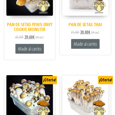
PAN DE SETAS PENIS ENVY
PAN DE SETAS THAI
COOKIE MONSTER
35,00
€
30,80
€
IVA incl.
45,00
€
39,60
€
IVA incl.
Añadir al carrito
Añadir al carrito
¡Oferta!
¡Oferta!