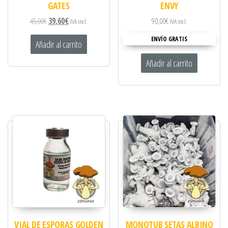
GATES
ENVY
45,00
€
39,60
€
90,00
€
IVA incl.
IVA incl.
ENVÍO GRATIS
Añadir al carrito
Añadir al carrito
VIAL DE ESPORAS GOLDEN
MONOTUB SETAS ALBINO