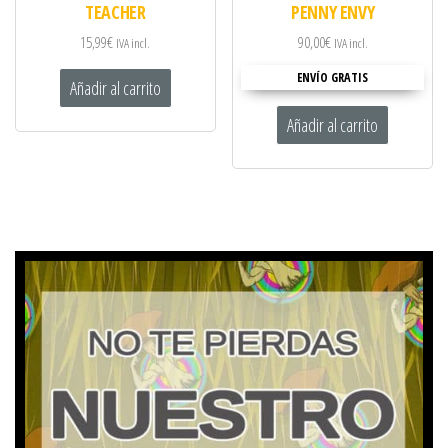
TEACHER
PENNY ENVY
15,99
€
90,00
€
IVA incl.
IVA incl.
ENVÍO GRATIS
Añadir al carrito
Añadir al carrito