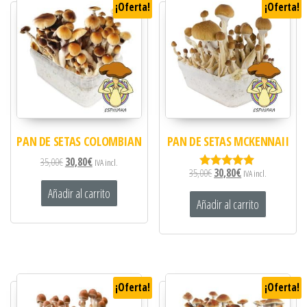
¡Oferta!
¡Oferta!
PAN DE SETAS COLOMBIAN
PAN DE SETAS MCKENNAII
35,00
€
30,80
€
IVA incl.
35,00
€
30,80
€
IVA incl.
Valorado
con
Añadir al carrito
5.00
Añadir al carrito
de 5
¡Oferta!
¡Oferta!