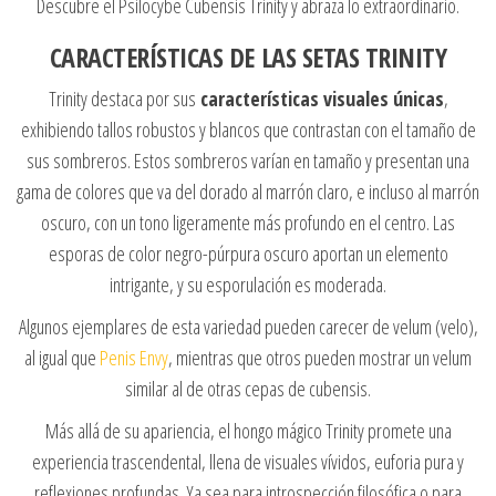
Descubre el Psilocybe Cubensis Trinity y abraza lo extraordinario.
CARACTERÍSTICAS DE LAS SETAS TRINITY
Trinity destaca por sus
características visuales únicas
,
exhibiendo tallos robustos y blancos que contrastan con el tamaño de
sus sombreros. Estos sombreros varían en tamaño y presentan una
gama de colores que va del dorado al marrón claro, e incluso al marrón
oscuro, con un tono ligeramente más profundo en el centro. Las
esporas de color negro-púrpura oscuro aportan un elemento
intrigante, y su esporulación es moderada.
Algunos ejemplares de esta variedad pueden carecer de velum (velo),
al igual que
Penis Envy
, mientras que otros pueden mostrar un velum
similar al de otras cepas de cubensis.
Más allá de su apariencia, el hongo mágico Trinity promete una
experiencia trascendental, llena de visuales vívidos, euforia pura y
reflexiones profundas. Ya sea para introspección filosófica o para