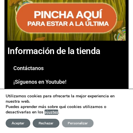
Información de la tienda
Contáctanos
¡Síguenos en Youtube!
Tipos de envío disponibles
Utilizamos cookies para ofrecerte la mejor experiencia en
nuestra web.
Puedes aprender más sobre qué cookies utilizamos o
Política de cambios y devoluciones
desactivarlas en los
ajustes
.
Aviso Legal
Aceptar
Rechazar
Personalizar