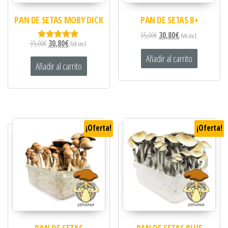
PAN DE SETAS MOBY DICK
PAN DE SETAS B+
35,00
€
30,80
€
IVA incl.
35,00
€
30,80
€
IVA incl.
Valorado
con
Añadir al carrito
5.00
Añadir al carrito
de 5
¡Oferta!
¡Oferta!
PAN DE SETAS
PAN DE SETAS BLUE